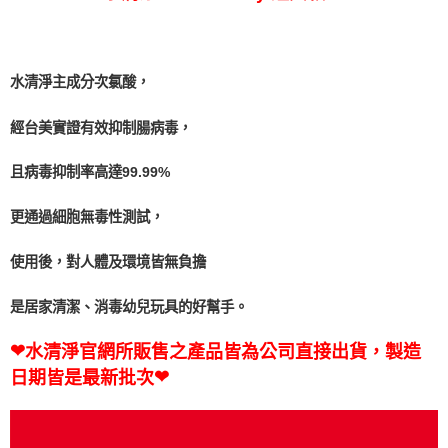
【注意事項】
１．透過由恩沛科技股份有限公司提供之「AFTEE先享後付」服務完成之交
每筆NT$100
易，需依本服務之必要範圍內提供個人資料，並將交易相關給付款項請求債
權轉讓予恩沛科技股份有限公司。
水清淨宅配
２．關於個人資料處理事宜，請瀏覽以下網址：
水清淨主成分次氯酸，
每筆NT$100，滿NT$2,000(含以上)免運費
https://aftee.tw/terms/#terms3
３．未成年的使用者請事先徵得法定代理人或監護人之同意方可使用
經台美實證有效抑制腸病毒，
「AFTEE先享後付」，若未經同意申辦者引起之損失，本公司不負相關責
任。
４．使用「AFTEE先享後付」時，將依據個別帳號之用戶狀況，依本公司即
且病毒抑制率高達99.99%
時審查核予不同之上限額度；若仍有額度不足之情形，本公司將視審查結果
請求用戶進行身份認證。
更通過細胞無毒性測試，
５．嚴禁一人註冊多個帳號或使用他人資訊註冊。若發現惡意使用之情形，
恩沛科技股份有限公司將有權停止該用戶之使用額度並採取法律行動。
使用後，對人體及環境皆無負擔
是居家清潔、消毒幼兒玩具的好幫手。
❤
水清淨官網所販售之產品皆為公司直接出貨，製造
❤
日期皆是最新批次