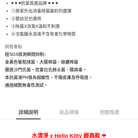
Apple Pay
♥ ♥ ♥抗菌首選品牌 ♥ ♥ ♥
①居家外出消毒除菌最好的選擇
AFTEE先享後付
②嬰幼兒也適用
相關說明
③除菌X消臭X溫和不刺激
【關於「AFTEE先享後付」】
ATM付款
AFTEE先享後付是「在收到商品之後才付款」的支付方式。 讓您購物簡單
④次氯酸水溶液不含有害化學物質
便利好安心！
１．簡單：不需註冊會員、不需綁卡、不需儲值。
銷售重點
運送方式
２．便利：只要手機號碼，簡訊認證，即可結帳。
經SGS檢測瞬間抑制↓
３．安心：先確認商品／服務後，再付款。
全家-貨到付款
金黃色葡萄球菌、大腸桿菌、綠膿桿菌
每筆NT$100，滿NT$2,000(含以上)免運費
【「AFTEE先享後付」結帳流程】
腸道沙門氏菌、克雷白氏肺炎菌、腸病毒。
１．於結帳方式選擇「AFTEE先享後付」後，將跳轉至「AFTEE先享後付」
全家-純取貨
本抗菌液PH值為弱酸性，不傷皮膚及呼吸道。
結帳頁面，進行簡訊認證並確認金額後，即可完成結帳。
２．訂單成立數日內，您將收到繳費通知簡訊。
通過細胞無毒性測試。
每筆NT$100，滿NT$2,000(含以上)免運費
３．收到繳費通知簡訊後14天內，點擊此簡訊中的連結，可透過四大超商／
ATM／網路銀行／等多元方式進行付款，方視為交易完成。
711-貨到付款
※ 請注意：結帳手續完成當下不需立刻繳費，但若您需要取消訂單，請聯絡
每筆NT$100，滿NT$2,000(含以上)免運費
購買商品的店家。未經商家同意取消之訂單仍視為有效，需透過AFTEE先享
後付繳納相關費用。
詳細說明
商品規格
相關推薦
711-純取貨
※ 交易是否成功請以「AFTEE先享後付 」之結帳頁面顯示為準，若有關於
是否繳費成功／繳費後需取消欲退款等相關疑問，請聯繫「AFTEE先享後付
每筆NT$100，滿NT$2,000(含以上)免運費
客戶支援中心」
https://netprotections.freshdesk.com/support/home
❤
水清淨 x Hello Kitty
經典款
宅配到家