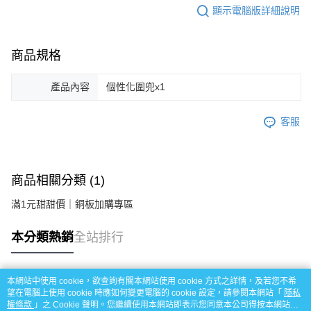
顯示電腦版詳細說明
商品規格
產品內容
個性化圍兜x1
客服
商品相關分類 (1)
滿1元甜甜價｜銅板加購專區
本分類熱銷
全站排行
本網站中使用 cookie，欲查詢有關本網站使用 cookie 方式之詳情，及若您不希
熱門標籤
望在電腦上使用 cookie 時應如何變更電腦的 cookie 設定，請參閱本網站「
隱私
權條款
」之 Cookie 聲明。您繼續使用本網站即表示您同意本公司得按本網站使