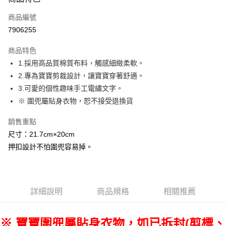
信用卡一次付款
商品編號
超商取貨付款
7906255
LINE Pay
商品特色
Apple Pay
1.採用高品質棉質布料，觸感細緻柔軟。
2.專為寶寶剪裁設計，讓寶寶穿著舒適。
AFTEE先享後付
3.可愛的個性趣味手工電繡文字。
相關說明
※ 圍兜屬貼身衣物，恕不接受退換貨
【關於「AFTEE先享後付」】
ATM付款
AFTEE先享後付是「在收到商品之後才付款」的支付方式。 讓您購物簡單
銷售重點
便利好安心！
１．簡單：不需註冊會員、不需綁卡、不需儲值。
尺寸：21.7cm×20cm
運送方式
２．便利：只要手機號碼，簡訊認證，即可結帳。
押扣設計不怕圍兜容易掉。
３．安心：先確認商品／服務後，再付款。
全家-貨到付款
每筆NT$100，滿NT$2,000(含以上)免運費
【「AFTEE先享後付」結帳流程】
１．於結帳方式選擇「AFTEE先享後付」後，將跳轉至「AFTEE先享後付」
全家-純取貨
結帳頁面，進行簡訊認證並確認金額後，即可完成結帳。
詳細說明
商品規格
相關推薦
２．訂單成立數日內，您將收到繳費通知簡訊。
每筆NT$100，滿NT$2,000(含以上)免運費
３．收到繳費通知簡訊後14天內，點擊此簡訊中的連結，可透過四大超商／
ATM／網路銀行／等多元方式進行付款，方視為交易完成。
711-貨到付款
※ 寶寶圍兜屬貼身衣物，如已拆封(剪標、
※ 請注意：結帳手續完成當下不需立刻繳費，但若您需要取消訂單，請聯絡