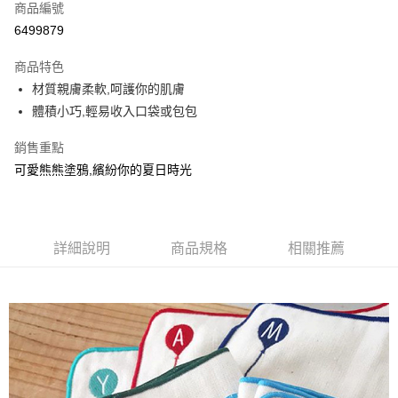
商品編號
超商取貨付款
6499879
LINE Pay
商品特色
Apple Pay
材質親膚柔軟,呵護你的肌膚
體積小巧,輕易收入口袋或包包
街口支付
銷售重點
悠遊付
可愛熊熊塗鴉,繽紛你的夏日時光
AFTEE先享後付
相關說明
【關於「AFTEE先享後付」】
ATM付款
AFTEE先享後付是「在收到商品之後才付款」的支付方式。 讓您購物簡單
詳細說明
商品規格
相關推薦
便利好安心！
１．簡單：不需註冊會員、不需綁卡、不需儲值。
運送方式
２．便利：只要手機號碼，簡訊認證，即可結帳。
３．安心：先確認商品／服務後，再付款。
全家-貨到付款
每筆NT$100，滿NT$2,000(含以上)免運費
【「AFTEE先享後付」結帳流程】
１．於結帳方式選擇「AFTEE先享後付」後，將跳轉至「AFTEE先享後付」
全家-純取貨
結帳頁面，進行簡訊認證並確認金額後，即可完成結帳。
２．訂單成立數日內，您將收到繳費通知簡訊。
每筆NT$100，滿NT$2,000(含以上)免運費