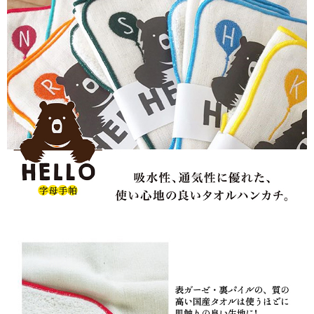
３．收到繳費通知簡訊後14天內，點擊此簡訊中的連結，可透過四大超商／
ATM／網路銀行／等多元方式進行付款，方視為交易完成。
711-貨到付款
※ 請注意：結帳手續完成當下不需立刻繳費，但若您需要取消訂單，請聯絡
每筆NT$100，滿NT$2,000(含以上)免運費
購買商品的店家。未經商家同意取消之訂單仍視為有效，需透過AFTEE先享
後付繳納相關費用。
711-純取貨
※ 交易是否成功請以「AFTEE先享後付 」之結帳頁面顯示為準，若有關於
是否繳費成功／繳費後需取消欲退款等相關疑問，請聯繫「AFTEE先享後付
每筆NT$100，滿NT$2,000(含以上)免運費
客戶支援中心」
https://netprotections.freshdesk.com/support/home
宅配到家
【注意事項】
１．透過由恩沛科技股份有限公司提供之「AFTEE先享後付」服務完成之交
每筆NT$100
易，需依本服務之必要範圍內提供個人資料，並將交易相關給付款項請求債
權轉讓予恩沛科技股份有限公司。
水清淨宅配
２．關於個人資料處理事宜，請瀏覽以下網址：
每筆NT$100，滿NT$2,000(含以上)免運費
https://aftee.tw/terms/#terms3
３．未成年的使用者請事先徵得法定代理人或監護人之同意方可使用
「AFTEE先享後付」，若未經同意申辦者引起之損失，本公司不負相關責
任。
４．使用「AFTEE先享後付」時，將依據個別帳號之用戶狀況，依本公司即
時審查核予不同之上限額度；若仍有額度不足之情形，本公司將視審查結果
請求用戶進行身份認證。
５．嚴禁一人註冊多個帳號或使用他人資訊註冊。若發現惡意使用之情形，
恩沛科技股份有限公司將有權停止該用戶之使用額度並採取法律行動。