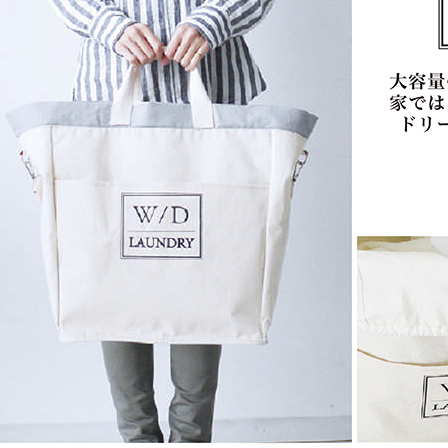
交易，需
每筆NT$1
求債權轉
２．關於
水清淨宅
https://aft
每筆NT$1
３．未成
「AFTE
任。
４．使用「
即時審查
結果請求
５．嚴禁
形，恩沛
動。