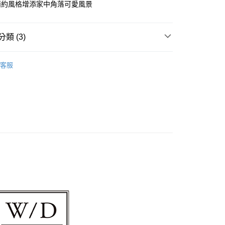
簡約風格增添家中角落可愛風景
享後付
FTEE先享後付」】
類 (3)
先享後付是「在收到商品之後才付款」的支付方式。 讓您購物簡單
心！
品｜療癒系居家小物
：不需註冊會員、不需綁卡、不需儲值。
客服
：只要手機號碼，簡訊認證，即可結帳。
確幸｜限量回饋
：先確認商品／服務後，再付款。
友｜育兒好物推薦
付款
EE先享後付」結帳流程】
00，滿NT$2,000(含以上)免運費
方式選擇「AFTEE先享後付」後，將跳轉至「AFTEE先享後
頁面，進行簡訊認證並確認金額後，即可完成結帳。
貨
成立數日內，您將收到繳費通知簡訊。
費通知簡訊後14天內，點擊此簡訊中的連結，可透過四大超商
00，滿NT$2,000(含以上)免運費
網路銀行／等多元方式進行付款，方視為交易完成。
：結帳手續完成當下不需立刻繳費，但若您需要取消訂單，請聯
付款
的店家。未經商家同意取消之訂單仍視為有效，需透過AFTEE
繳納相關費用。
00，滿NT$2,000(含以上)免運費
否成功請以「AFTEE先享後付 」之結帳頁面顯示為準，若有關於
功／繳費後需取消欲退款等相關疑問，請聯繫「AFTEE先享後
貨
援中心」
https://netprotections.freshdesk.com/support/home
00，滿NT$2,000(含以上)免運費
項】
恩沛科技股份有限公司提供之「AFTEE先享後付」服務完成之