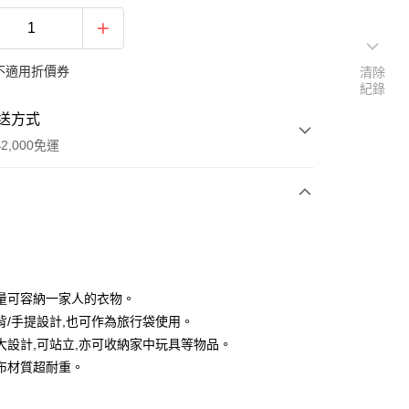
不適用折價券
清除
紀錄
送方式
2,000免運
次付款
付款
量可容納一家人的衣物。
背/手提設計,也可作為旅行袋使用。
大設計,可站立,亦可收納家中玩具等物品。
布材質超耐重。