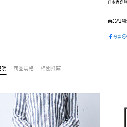
日本直送
AFTEE先
相關說明
【關於「A
商品相關分
ATM付款
AFTEE
便利好安
日系家用
１．簡單
分享
２．便利
運送方式
✨ 本月小
３．安心
媽咪神隊
全家-貨到
【「AFT
每筆NT$1
１．於結帳
付」結帳
說明
商品規格
相關推薦
全家-純取
２．訂單
３．收到繳
每筆NT$1
／ATM／
※ 請注意
711-貨到
絡購買商品
先享後付
每筆NT$1
※ 交易是
是否繳費成
711-純取
付客戶支
每筆NT$1
【注意事
宅配到家
１．透過由