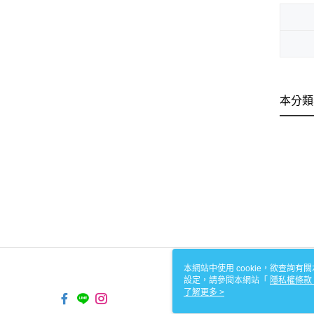
本分類
本網站中使用 cookie，欲查詢有關
設定，請參閱本網站「
隱私權條款
使用 cookie。
了解更多 >