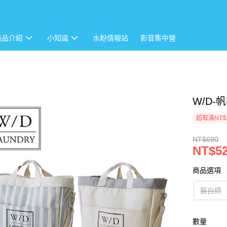
商品介紹
小知識
水粉情報站
影音集中營
W/D-
超取滿NT$
NT$690
NT$5
商品選項
藍白條
數量