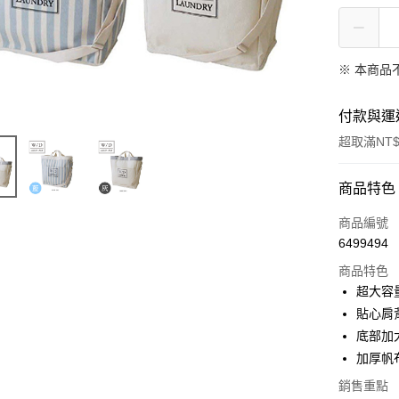
※ 本商品
付款與運
超取滿NT$
付款方式
商品特色
信用卡一
商品編號
6499494
超商取貨
商品特色
LINE Pay
超大容
貼心肩
Apple Pay
底部加
街口支付
加厚帆
悠遊付
銷售重點