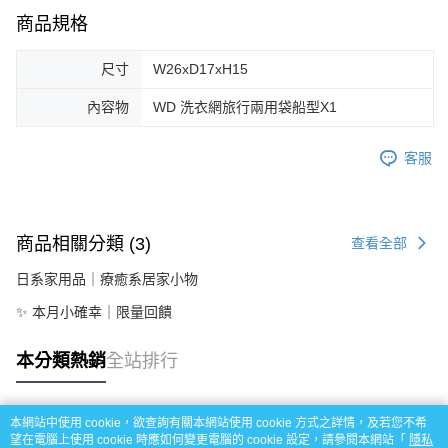
商品規格
尺寸
W26xD17xH15
內容物
WD 洗衣網旅行兩用袋船型X1
客服
商品相關分類 (3)
查看全部
日系家用品｜療癒系居家小物
✨ 本月小確幸｜限量回饋
本分類熱銷
全站排行
本網站中使用 cookie，欲查詢有關本網站使用 cookie 方式之詳情，及若您不希
熱門標籤
望在電腦上使用 cookie 時應如何變更電腦的 cookie 設定，請參閱本網站「
隱私