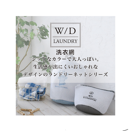
３．收到繳費通知簡訊後14天內，點擊此簡訊中的連結，可透過四大超商／
ATM／網路銀行／等多元方式進行付款，方視為交易完成。
711-貨到付款
※ 請注意：結帳手續完成當下不需立刻繳費，但若您需要取消訂單，請聯絡
每筆NT$100，滿NT$2,000(含以上)免運費
購買商品的店家。未經商家同意取消之訂單仍視為有效，需透過AFTEE先享
後付繳納相關費用。
711-純取貨
※ 交易是否成功請以「AFTEE先享後付 」之結帳頁面顯示為準，若有關於
是否繳費成功／繳費後需取消欲退款等相關疑問，請聯繫「AFTEE先享後付
每筆NT$100，滿NT$2,000(含以上)免運費
客戶支援中心」
https://netprotections.freshdesk.com/support/home
宅配到家
【注意事項】
１．透過由恩沛科技股份有限公司提供之「AFTEE先享後付」服務完成之交
每筆NT$100
易，需依本服務之必要範圍內提供個人資料，並將交易相關給付款項請求債
權轉讓予恩沛科技股份有限公司。
水清淨宅配
２．關於個人資料處理事宜，請瀏覽以下網址：
每筆NT$100，滿NT$2,000(含以上)免運費
https://aftee.tw/terms/#terms3
３．未成年的使用者請事先徵得法定代理人或監護人之同意方可使用
「AFTEE先享後付」，若未經同意申辦者引起之損失，本公司不負相關責
任。
４．使用「AFTEE先享後付」時，將依據個別帳號之用戶狀況，依本公司即
時審查核予不同之上限額度；若仍有額度不足之情形，本公司將視審查結果
請求用戶進行身份認證。
５．嚴禁一人註冊多個帳號或使用他人資訊註冊。若發現惡意使用之情形，
恩沛科技股份有限公司將有權停止該用戶之使用額度並採取法律行動。