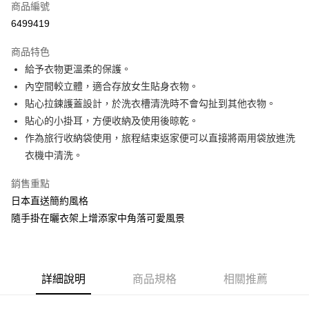
商品編號
超商取貨付款
6499419
LINE Pay
商品特色
Apple Pay
給予衣物更溫柔的保護。
內空間較立體，適合存放女生貼身衣物。
街口支付
貼心拉鍊護蓋設計，於洗衣槽清洗時不會勾扯到其他衣物。
悠遊付
貼心的小掛耳，方便收納及使用後晾乾。
作為旅行收納袋使用，旅程結束返家便可以直接將兩用袋放進洗
AFTEE先享後付
衣機中清洗。
相關說明
【關於「AFTEE先享後付」】
銷售重點
ATM付款
AFTEE先享後付是「在收到商品之後才付款」的支付方式。 讓您購物簡單
便利好安心！
日本直送簡約風格
１．簡單：不需註冊會員、不需綁卡、不需儲值。
隨手掛在曬衣架上增添家中角落可愛風景
運送方式
２．便利：只要手機號碼，簡訊認證，即可結帳。
３．安心：先確認商品／服務後，再付款。
全家-貨到付款
每筆NT$100，滿NT$2,000(含以上)免運費
【「AFTEE先享後付」結帳流程】
１．於結帳方式選擇「AFTEE先享後付」後，將跳轉至「AFTEE先享後付」
詳細說明
商品規格
相關推薦
全家-純取貨
結帳頁面，進行簡訊認證並確認金額後，即可完成結帳。
２．訂單成立數日內，您將收到繳費通知簡訊。
每筆NT$100，滿NT$2,000(含以上)免運費