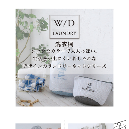
３．收到繳費通知簡訊後14天內，點擊此簡訊中的連結，可透過四大超商／
ATM／網路銀行／等多元方式進行付款，方視為交易完成。
711-貨到付款
※ 請注意：結帳手續完成當下不需立刻繳費，但若您需要取消訂單，請聯絡
每筆NT$100，滿NT$2,000(含以上)免運費
購買商品的店家。未經商家同意取消之訂單仍視為有效，需透過AFTEE先享
後付繳納相關費用。
711-純取貨
※ 交易是否成功請以「AFTEE先享後付 」之結帳頁面顯示為準，若有關於
是否繳費成功／繳費後需取消欲退款等相關疑問，請聯繫「AFTEE先享後付
每筆NT$100，滿NT$2,000(含以上)免運費
客戶支援中心」
https://netprotections.freshdesk.com/support/home
宅配到家
【注意事項】
１．透過由恩沛科技股份有限公司提供之「AFTEE先享後付」服務完成之交
每筆NT$100
易，需依本服務之必要範圍內提供個人資料，並將交易相關給付款項請求債
權轉讓予恩沛科技股份有限公司。
水清淨宅配
２．關於個人資料處理事宜，請瀏覽以下網址：
每筆NT$100，滿NT$2,000(含以上)免運費
https://aftee.tw/terms/#terms3
３．未成年的使用者請事先徵得法定代理人或監護人之同意方可使用
「AFTEE先享後付」，若未經同意申辦者引起之損失，本公司不負相關責
任。
４．使用「AFTEE先享後付」時，將依據個別帳號之用戶狀況，依本公司即
時審查核予不同之上限額度；若仍有額度不足之情形，本公司將視審查結果
請求用戶進行身份認證。
５．嚴禁一人註冊多個帳號或使用他人資訊註冊。若發現惡意使用之情形，
恩沛科技股份有限公司將有權停止該用戶之使用額度並採取法律行動。