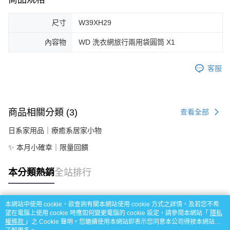
尺寸
W39XH29
內容物
WD 洗衣網旅行兩用袋圓筒 X1
客服
商品相關分類 (3)
查看全部
日系家用品｜療癒系居家小物
✨ 本月小確幸｜限量回饋
本分類熱銷
全站排行
本網站中使用 cookie，欲查詢有關本網站使用 cookie 方式之詳情，及若您不希
熱門標籤
望在電腦上使用 cookie 時應如何變更電腦的 cookie 設定，請參閱本網站「
隱私
權條款
」之 Cookie 聲明。您繼續使用本網站即表示您同意本公司得按本網站使