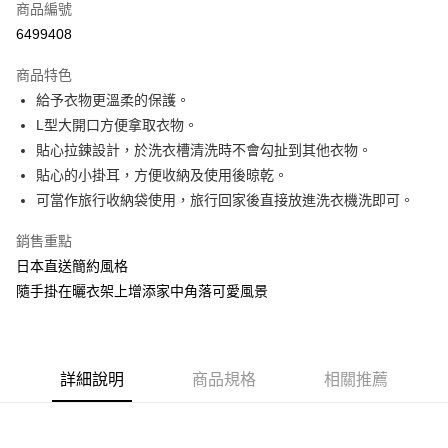
商品編號
超商取貨付款
6499408
LINE Pay
商品特色
Apple Pay
給予衣物更溫柔的保護。
L型大開口方便拿取衣物。
街口支付
貼心拉鍊設計，於洗衣槽清洗時不會勾扯到其他衣物。
悠遊付
貼心的小掛耳，方便收納及使用後晾乾。
可當作旅行收納袋使用，旅行回家後直接放進洗衣機洗即可。
AFTEE先享後付
相關說明
銷售重點
【關於「AFTEE先享後付」】
日本直送簡約風格
ATM付款
AFTEE先享後付是「在收到商品之後才付款」的支付方式。 讓您購物簡單
便利好安心！
隨手掛在曬衣架上增添家中角落可愛風景
１．簡單：不需註冊會員、不需綁卡、不需儲值。
運送方式
２．便利：只要手機號碼，簡訊認證，即可結帳。
３．安心：先確認商品／服務後，再付款。
全家-貨到付款
每筆NT$100，滿NT$2,000(含以上)免運費
詳細說明
商品規格
相關推薦
【「AFTEE先享後付」結帳流程】
１．於結帳方式選擇「AFTEE先享後付」後，將跳轉至「AFTEE先享後付」
全家-純取貨
結帳頁面，進行簡訊認證並確認金額後，即可完成結帳。
２．訂單成立數日內，您將收到繳費通知簡訊。
每筆NT$100，滿NT$2,000(含以上)免運費