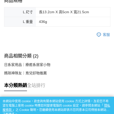
商品規格
L 尺寸
長13.2cm X 高5cm X 寬21.5cm
L 重量
436g
客服
商品相關分類 (2)
日系家用品｜療癒系居家小物
媽咪神隊友｜育兒好物推薦
本分類熱銷
全站排行
本網站中使用 cookie，欲查詢有關本網站使用 cookie 方式之詳情，及若您不希
熱門標籤
望在電腦上使用 cookie 時應如何變更電腦的 cookie 設定，請參閱本網站「
隱私
權條款
」之 Cookie 聲明。您繼續使用本網站即表示您同意本公司得按本網站使