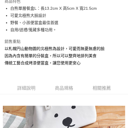
商品特色
Apple Pay
白熊單層餐盒L：長13.2cm X 高5cm X 寬21.5cm
可愛北極熊大臉設計
街口支付
野餐、小孩便當盒最佳首選
悠遊付
自用/送禮/蒐藏多種功用。
AFTEE先享後付
銷售重點
相關說明
以札幌円山動物園的北極熊為設計，可愛而無憂無慮的臉
【關於「AFTEE先享後付」】
因為內含有簡單的分裝盒，所以可以整齊地排列美食
ATM付款
AFTEE先享後付是「在收到商品之後才付款」的支付方式。 讓您購物簡單
便利好安心！
傳統工藝合成烤漆便當盒，讓您使用更安心
１．簡單：不需註冊會員、不需綁卡、不需儲值。
運送方式
２．便利：只要手機號碼，簡訊認證，即可結帳。
３．安心：先確認商品／服務後，再付款。
全家-貨到付款
每筆NT$100，滿NT$2,000(含以上)免運費
詳細說明
商品規格
相關推薦
【「AFTEE先享後付」結帳流程】
１．於結帳方式選擇「AFTEE先享後付」後，將跳轉至「AFTEE先享後付」
全家-純取貨
結帳頁面，進行簡訊認證並確認金額後，即可完成結帳。
２．訂單成立數日內，您將收到繳費通知簡訊。
每筆NT$100，滿NT$2,000(含以上)免運費
３．收到繳費通知簡訊後14天內，點擊此簡訊中的連結，可透過四大超商／
ATM／網路銀行／等多元方式進行付款，方視為交易完成。
711-貨到付款
※ 請注意：結帳手續完成當下不需立刻繳費，但若您需要取消訂單，請聯絡
每筆NT$100，滿NT$2,000(含以上)免運費
購買商品的店家。未經商家同意取消之訂單仍視為有效，需透過AFTEE先享