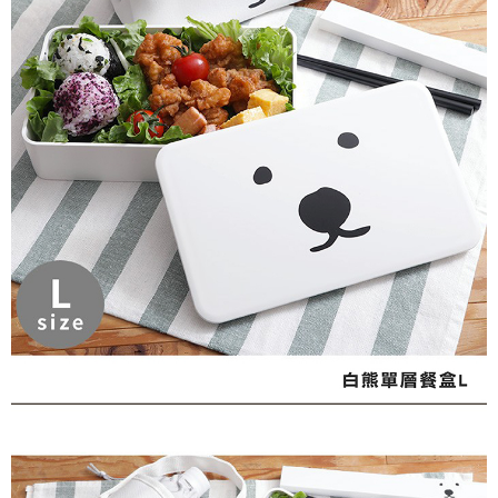
後付繳納相關費用。
711-純取貨
※ 交易是否成功請以「AFTEE先享後付 」之結帳頁面顯示為準，若有關於
是否繳費成功／繳費後需取消欲退款等相關疑問，請聯繫「AFTEE先享後付
每筆NT$100，滿NT$2,000(含以上)免運費
客戶支援中心」
https://netprotections.freshdesk.com/support/home
宅配到家
【注意事項】
１．透過由恩沛科技股份有限公司提供之「AFTEE先享後付」服務完成之交
每筆NT$100
易，需依本服務之必要範圍內提供個人資料，並將交易相關給付款項請求債
權轉讓予恩沛科技股份有限公司。
水清淨宅配
２．關於個人資料處理事宜，請瀏覽以下網址：
每筆NT$100，滿NT$2,000(含以上)免運費
https://aftee.tw/terms/#terms3
３．未成年的使用者請事先徵得法定代理人或監護人之同意方可使用
「AFTEE先享後付」，若未經同意申辦者引起之損失，本公司不負相關責
任。
４．使用「AFTEE先享後付」時，將依據個別帳號之用戶狀況，依本公司即
時審查核予不同之上限額度；若仍有額度不足之情形，本公司將視審查結果
請求用戶進行身份認證。
５．嚴禁一人註冊多個帳號或使用他人資訊註冊。若發現惡意使用之情形，
恩沛科技股份有限公司將有權停止該用戶之使用額度並採取法律行動。