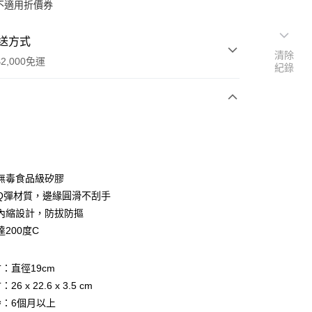
不適用折價券
送方式
清除
2,000免運
紀錄
次付款
付款
無毒食品級矽膠
Q彈材質，邊緣圓滑不刮手
內縮設計，防拔防摳
200度C
：直徑19cm
享後付
 x 22.6 x 3.5 cm
：6個月以上
FTEE先享後付」】