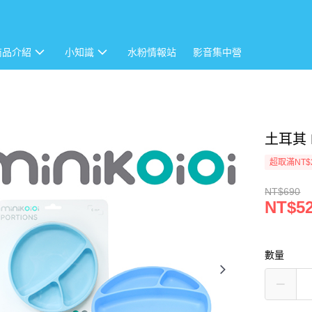
商品介紹
小知識
水粉情報站
影音集中營
土耳其 
超取滿NT$
NT$690
NT$5
數量