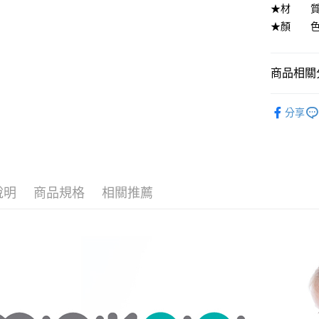
ATM付款
★材 質
AFTEE
便利好安
★顏 色
１．簡單
２．便利
運送方式
３．安心
商品相關分
全家-貨到
【「AFT
每筆NT$1
１．於結帳
媽咪神隊
付」結帳
分享
全家-純取
✨ 本月小
２．訂單
３．收到繳
每筆NT$1
／ATM／
※ 請注意
711-貨到
絡購買商品
先享後付
每筆NT$1
說明
商品規格
相關推薦
※ 交易是
是否繳費成
711-純取
付客戶支
每筆NT$1
【注意事
宅配到家
１．透過由
交易，需
每筆NT$1
求債權轉
２．關於
水清淨宅
https://aft