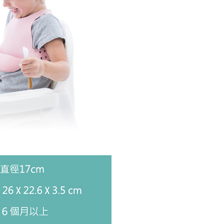
00，滿NT$2,000(含以上)免運費
年的使用者請事先徵得法定代理人或監護人之同意方可使用
E先享後付」，若未經同意申辦者引起之損失，本公司不負相關責
AFTEE先享後付」時，將依據個別帳號之用戶狀況，依本公司
核予不同之上限額度；若仍有額度不足之情形，本公司將視審查
用戶進行身份認證。
一人註冊多個帳號或使用他人資訊註冊。若發現惡意使用之情
科技股份有限公司將有權停止該用戶之使用額度並採取法律行