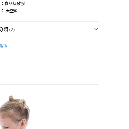
：食品級矽膠
先享後付是「在收到商品之後才付款」的支付方式。 讓您購物簡單
心！
： 天空藍
：不需註冊會員、不需綁卡、不需儲值。
：只要手機號碼，簡訊認證，即可結帳。
：先確認商品／服務後，再付款。
類 (2)
付款
EE先享後付」結帳流程】
00，滿NT$2,000(含以上)免運費
方式選擇「AFTEE先享後付」後，將跳轉至「AFTEE先享後
友｜育兒好物推薦
頁面，進行簡訊認證並確認金額後，即可完成結帳。
客服
貨
確幸｜限量回饋
成立數日內，您將收到繳費通知簡訊。
費通知簡訊後14天內，點擊此簡訊中的連結，可透過四大超商
00，滿NT$2,000(含以上)免運費
網路銀行／等多元方式進行付款，方視為交易完成。
：結帳手續完成當下不需立刻繳費，但若您需要取消訂單，請聯
付款
的店家。未經商家同意取消之訂單仍視為有效，需透過AFTEE
繳納相關費用。
00，滿NT$2,000(含以上)免運費
否成功請以「AFTEE先享後付 」之結帳頁面顯示為準，若有關於
功／繳費後需取消欲退款等相關疑問，請聯繫「AFTEE先享後
貨
援中心」
https://netprotections.freshdesk.com/support/home
00，滿NT$2,000(含以上)免運費
項】
恩沛科技股份有限公司提供之「AFTEE先享後付」服務完成之
依本服務之必要範圍內提供個人資料，並將交易相關給付款項請
00
讓予恩沛科技股份有限公司。
個人資料處理事宜，請瀏覽以下網址：
配
ee.tw/terms/#terms3