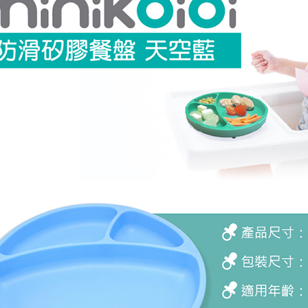
每筆NT$1
３．未成
「AFTE
任。
４．使用「
即時審查
結果請求
５．嚴禁
形，恩沛
動。