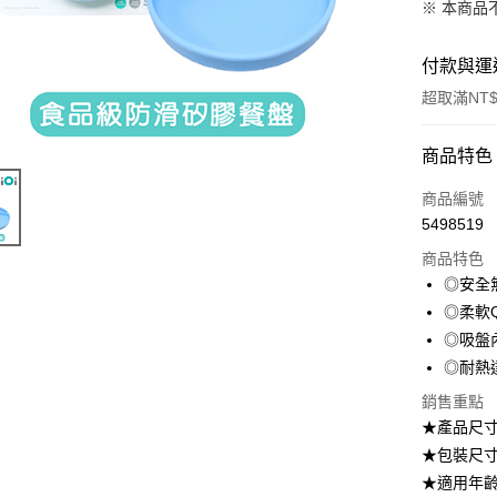
※ 本商品
付款與運
超取滿NT$
付款方式
商品特色
信用卡一
商品編號
5498519
超商取貨
商品特色
LINE Pay
◎安全
◎柔軟
Apple Pay
◎吸盤
街口支付
◎耐熱達
悠遊付
銷售重點
★產品尺寸
AFTEE先
★包裝尺寸：26
相關說明
★適用年齡
【關於「A